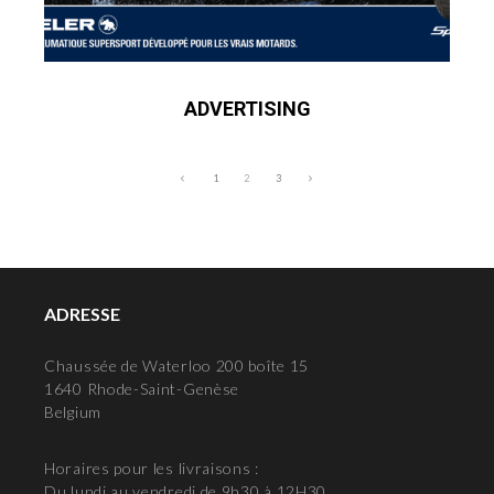
ADVERTISING
1
2
3
ADRESSE
Chaussée de Waterloo 200 boîte 15
1640 Rhode-Saint-Genèse
Belgium
Horaires pour les livraisons :
Du lundi au vendredi de 9h30 à 12H30