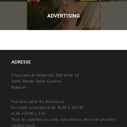
ADVERTISING
ADRESSE
Chaussée de Waterloo 200 boîte 15
1640 Rhode-Saint-Genèse
Belgium
Horaires pour les livraisons :
Du lundi au vendredi de 9h30 à 12H30
et de 13h30 à 17h
Pour les palettes ou colis volumineux, merci de prendre
rendez-vous