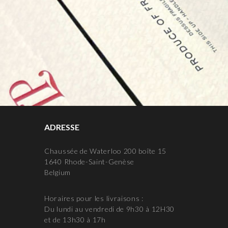
ADRESSE
Chaussée de Waterloo 200 boîte 15
1640 Rhode-Saint-Genèse
Belgium
Horaires pour les livraisons :
Du lundi au vendredi de 9h30 à 12H30
et de 13h30 à 17h