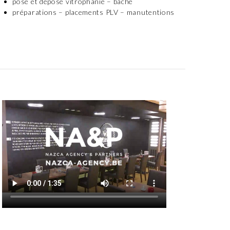
pose et dépose vitrophanie – bâche
préparations – placements PLV – manutentions