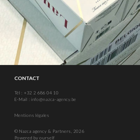
CONTACT
Tél : +32 2 686 04 10
E-Mail :
info@nazca-agency.be
Mentions légales
© Nazca agency & Partners, 2026
Powered by ourself