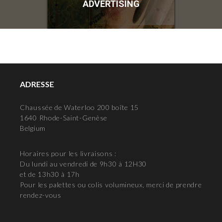
ADVERTISING
ADRESSE
Chaussée de Waterloo 200 boîte 15
1640 Rhode-Saint-Genèse
Belgium
Horaires pour les livraisons :
Du lundi au vendredi de 9h30 à 12H30
et de 13h30 à 17h
Pour les palettes ou colis volumineux, merci de prendre
rendez-vous