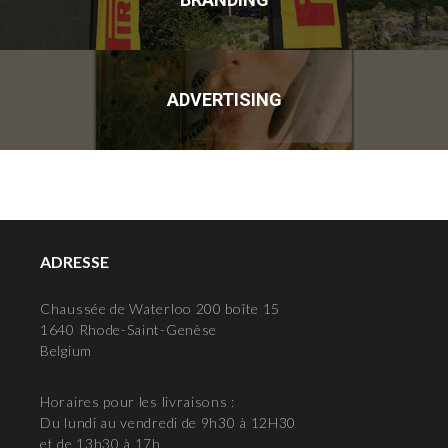
ADVERTISING
ADRESSE
Chaussée de Waterloo 200 boîte 15
1640 Rhode-Saint-Genèse
Belgium
Horaires pour les livraisons :
Du lundi au vendredi de 9h30 à 12H30
et de 13h30 à 17h