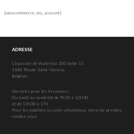
[woocommerce_my_account]
ADRESSE
Chaussée de Waterloo 200 boîte 15
1640 Rhode-Saint-Genèse
Belgium
Horaires pour les livraisons :
Du lundi au vendredi de 9h30 à 12H30
et de 13h30 à 17h
Pour les palettes ou colis volumineux, merci de prendre
rendez-vous